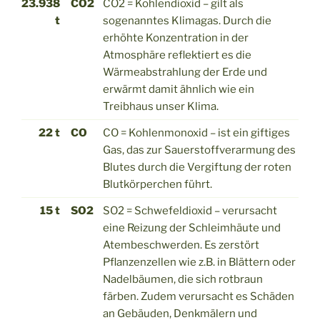
23.938
CO2
CO2 = Kohlendioxid – gilt als
t
sogenanntes Klimagas. Durch die
erhöhte Konzentration in der
Atmosphäre reflektiert es die
Wärmeabstrahlung der Erde und
erwärmt damit ähnlich wie ein
Treibhaus unser Klima.
22 t
CO
CO = Kohlenmonoxid – ist ein giftiges
Gas, das zur Sauerstoffverarmung des
Blutes durch die Vergiftung der roten
Blutkörperchen führt.
15 t
SO2
SO2 = Schwefeldioxid – verursacht
eine Reizung der Schleimhäute und
Atembeschwerden. Es zerstört
Pflanzenzellen wie z.B. in Blättern oder
Nadelbäumen, die sich rotbraun
färben. Zudem verursacht es Schäden
an Gebäuden, Denkmälern und