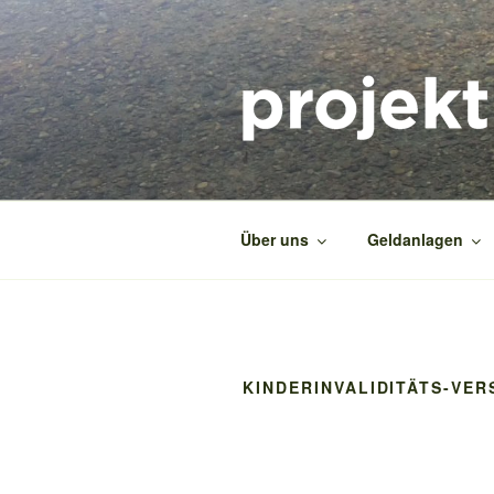
Zum
Inhalt
springen
PROJEKT2
Das ökologische Beratungsproj
Über uns
Geldanlagen
KINDERINVALIDITÄTS-VE