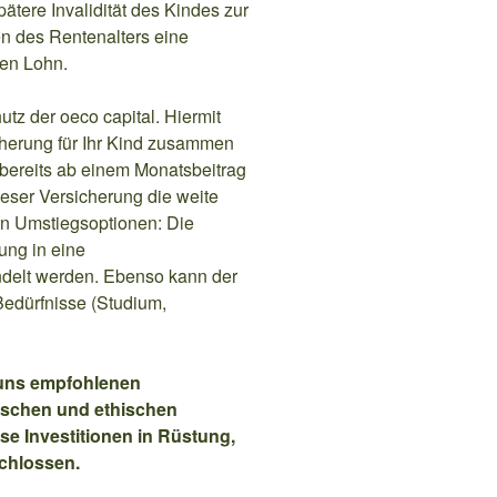
ätere Invalidität des Kindes zur
hen des Rentenalters eine
en Lohn.
tz der oeco capital. Hiermit
icherung für Ihr Kind zusammen
 bereits ab einem Monatsbeitrag
ieser Versicherung die weite
igen Umstiegsoptionen: Die
ung in eine
delt werden. Ebenso kann der
edürfnisse (Studium,
 uns empfohlenen
ischen und ethischen
ise Investitionen in Rüstung,
chlossen.