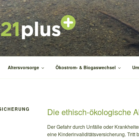
1PLUS
ekt
Altersvorsorge
Ökostrom- & Biogaswechsel
Um
RSICHERUNG
Die ethisch-ökologische 
Der Gefahr durch Unfälle oder Krankheite
eine Kinderinvaliditätsversicherung. Tritt