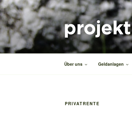
Zum
Inhalt
springen
PROJEKT2
Das ökologische Beratungsproj
Über uns
Geldanlagen
PRIVATRENTE