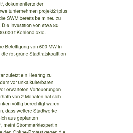
ät“, dokumentierte der
mweltunternehmen projekt21plus
die SWM bereits beim neu zu
 Die Investition von etwa 80
400.000 t Kohlendioxid.
ne Beteiligung von 600 MW in
die rot-grüne Stadtratskoalition
 zuletzt ein Hearing zu
 dem vor unkalkulierbaren
or erwarteten Verteuerungen
rhalb von 2 Monaten hat sich
ken völlig berechtigt waren
fen, dass weitere Stadtwerke
ich aus geplanten
, meint Strommarktexpertin
ie den Online-Protest gegen die