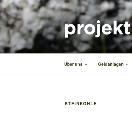
Zum
Inhalt
springen
PROJEKT2
Das ökologische Beratungsproj
Über uns
Geldanlagen
STEINKOHLE