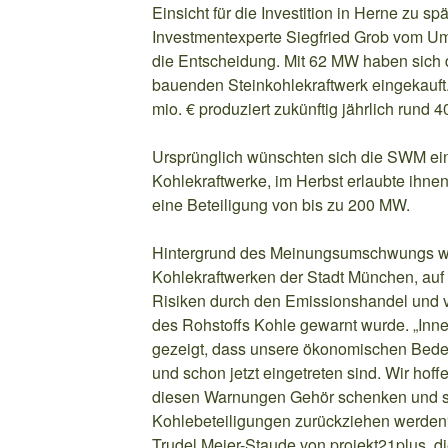
Einsicht für die Investition in Herne zu sp
Investmentexperte Siegfried Grob vom U
die Entscheidung. Mit 62 MW haben sich 
bauenden Steinkohlekraftwerk eingekauft.
mio. € produziert zukünftig jährlich rund 
Ursprünglich wünschten sich die SWM ei
Kohlekraftwerke, im Herbst erlaubte ihnen 
eine Beteiligung von bis zu 200 MW.
Hintergrund des Meinungsumschwungs war
Kohlekraftwerken der Stadt München, auf
Risiken durch den Emissionshandel und v
des Rohstoffs Kohle gewarnt wurde. „Inne
gezeigt, dass unsere ökonomischen Beden
und schon jetzt eingetreten sind. Wir hof
diesen Warnungen Gehör schenken und s
Kohlebeteiligungen zurückziehen werden“
Trudel Meier-Staude von projekt21plus, d