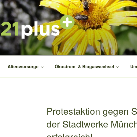
1PLUS
ekt
Altersvorsorge
Ökostrom- & Biogaswechsel
Um
Protestaktion gegen S
der Stadtwerke Münc
erfolgreich!